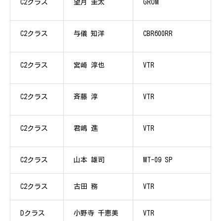
C2クラス
望月 圭太
GROM
C2クラス
与儀 知洋
CBR600RR
C2クラス
宮崎 淳也
VTR
C2クラス
斉藤 淳
VTR
C2クラス
君嶋 進
VTR
C2クラス
山本 雄司
MT-09 SP
C2クラス
古田 務
VTR
Dクラス
小野寺 千恵美
VTR