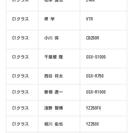
C1クラス
松本 達也
Z400
C1クラス
堺 学
VTR
C1クラス
小川 保
CB250R
C1クラス
千葉櫻 隆
GSX-S1000
C1クラス
西谷 将太
GSX-R750
C1クラス
曽根 直一
GSX-R1000
C1クラス
浅野 智博
YZ250FX
C1クラス
枝川 佑也
YZ250X