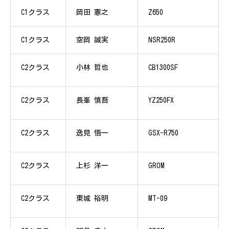
C1クラス
岡田 憲之
Z650
C1クラス
空岡 誠実
NSR250R
C2クラス
小林 哲也
CB1300SF
C2クラス
長峯 慎吾
YZ250FX
C2クラス
逸見 悟一
GSX-R750
C2クラス
上杉 洋一
GROM
C2クラス
東城 裕明
MT-09