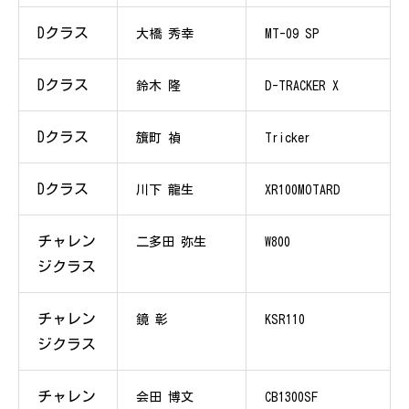
Dクラス
大橋 秀幸
MT-09 SP
Dクラス
鈴木 隆
D-TRACKER X
Dクラス
籏町 禎
Tricker
Dクラス
川下 龍生
XR100MOTARD
チャレン
二多田 弥生
W800
ジクラス
チャレン
鏡 彰
KSR110
ジクラス
チャレン
会田 博文
CB1300SF