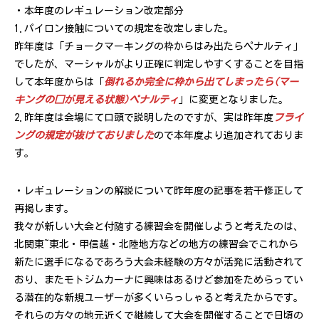
・本年度のレギュレーション改定部分
1.パイロン接触についての規定を改定しました。
昨年度は「チョークマーキングの枠からはみ出たらペナルティ」
でしたが、マーシャルがより正確に判定しやすくすることを目指
して本年度からは「
倒れるか完全に枠から出てしまったら(マー
キングの□が見える状態)ペナルティ
」に変更となりました。
2.昨年度は会場にて口頭で説明したのですが、実は昨年度
フライ
ングの規定が抜けておりました
ので本年度より追加されておりま
す。
・レギュレーションの解説について昨年度の記事を若干修正して
再掲します。
我々が新しい大会と付随する練習会を開催しようと考えたのは、
北関東~東北・甲信越・北陸地方などの地方の練習会でこれから
新たに選手になるであろう大会未経験の方々が活発に活動されて
おり、またモトジムカーナに興味はあるけど参加をためらってい
る潜在的な新規ユーザーが多くいらっしゃると考えたからです。
それらの方々の地元近くで継続して大会を開催することで日頃の