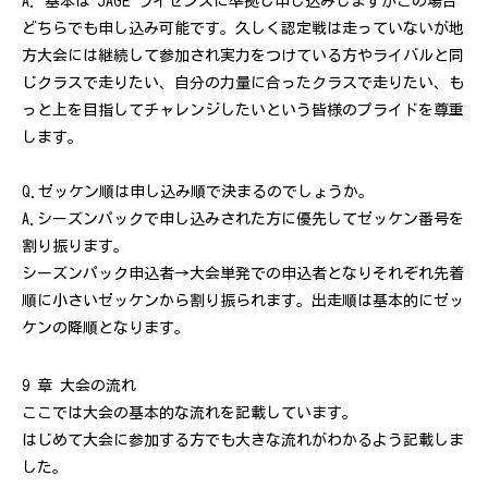
A. 基本は JAGE ライセンスに準拠し申し込みしますがこの場合
どちらでも申し込み可能です。久しく認定戦は走っていないが地
方大会には継続して参加され実力をつけている方やライバルと同
じクラスで走りたい、自分の力量に合ったクラスで走りたい、も
っと上を目指してチャレンジしたいという皆様のプライドを尊重
します。
Q.ゼッケン順は申し込み順で決まるのでしょうか。
A.シーズンパックで申し込みされた方に優先してゼッケン番号を
割り振ります。
シーズンパック申込者→大会単発での申込者となりそれぞれ先着
順に小さいゼッケンから割り振られます。出走順は基本的にゼッ
ケンの降順となります。
9 章 大会の流れ
ここでは大会の基本的な流れを記載しています。
はじめて大会に参加する方でも大きな流れがわかるよう記載しま
した。