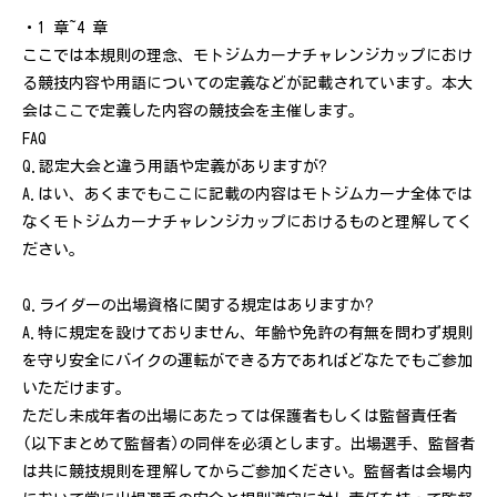
・1 章~4 章
ここでは本規則の理念、モトジムカーナチャレンジカップにおけ
る競技内容や用語についての定義などが記載されています。本大
会はここで定義した内容の競技会を主催します。
FAQ
Q.認定大会と違う用語や定義がありますが?
A.はい、あくまでもここに記載の内容はモトジムカーナ全体では
なくモトジムカーナチャレンジカップにおけるものと理解してく
ださい。
Q.ライダーの出場資格に関する規定はありますか?
A.特に規定を設けておりません、年齢や免許の有無を問わず規則
を守り安全にバイクの運転ができる方であればどなたでもご参加
いただけます。
ただし未成年者の出場にあたっては保護者もしくは監督責任者
(以下まとめて監督者)の同伴を必須とします。出場選手、監督者
は共に競技規則を理解してからご参加ください。監督者は会場内