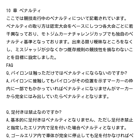
10 章 ペナルティ
ここでは競技走行中のペナルティについて記載されています。
ペナルティの取り方は認定大会をベースにしつつ各大会ごとに若
干異なっており、モトジムカーナチャレンジカップでも独自のペ
ナルティ基準となっております。出来る限り曖昧なところをなく
し、ミスジャッジが少なくかつ既存規則の競技性を損なわないこ
とを目標に設定しました。
FAQ
Q.パイロンは触っただけではペナルティにならないのですか?
A.パイロンに接触してもパイロンがその位置を示すマーカーの枠
内に一部でもかかっていればペナルティになりませんがマーカー
から完全にはみ出していたらペナルティとなります。
Q.足付きは禁止なのですか?
A.基本的に足付きはペナルティとなりません、ただし足付き禁止
と指定したエリア内で足を付いた場合ペナルティとなります。
Q.ゴールエリア内で車体が完全に停止しても足を付かなければペ