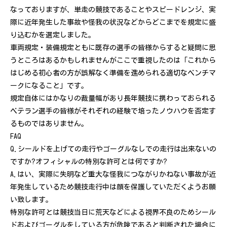
なっておりますが、単走の競技であることやスピードレンジ、実
際に近年発生した事故や怪我の状況などからどこまでを規定に盛
り込むかを選定しました。
車両規定・装備規定ともに既存の選手の皆様からすると疑問に思
うところはあるかもしれませんがここで重視したのは「これから
はじめる初心者の方が誤解なく準備を進められる適切なベンチマ
ークになること」です。
規定自体にはかなりの裁量幅があり長年競技に携わっておられる
ベテラン選手の皆様がそれぞれの経験で培ったノウハウを否定す
るものではありません。
FAQ
Q.シールドを上げての走行やゴーグルなしでの走行は出来ないの
ですか?オフィシャルの特別な許可とは何ですか?
A.はい、実際に失明など重大な怪我につながりかねない事故が近
年発生しているため競技走行中は顔を保護していただくようお願
い致します。
特別な許可とは競技当日に荒天などによる視界不良のためシール
ドおよびゴーグルをしている方が危険であると判断された場合に