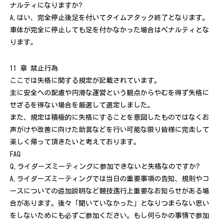
ナルティになりますか?
A.はい、完全停止後足を付いてタイムアタック終了となります。
車体が完全に停止しても足を付かなかった場合はペナルティとな
ります。
11 章 禁止行為
ここでは失格に関する規定が記載されています。
主に安全への配慮や円滑な運営という観点からやむを得ず失格に
せざるを得ない場合を厳選して選定しました。
また、規定は積極的に失格にすることを意図したものではなくお
声がけや改善に向けた助言などを行い可能な限り皆様に完走して
楽しく帰って頂きたいと考えております。
FAQ
Q.ライダーズミーティングに参加できないと失格なのですか?
A.ライダーズミーティングでは当日の重要事項の告知、規則やコ
ースについての追加説明など競技進行上重要なお知らせがある場
合があります。後々「聞いていなかった」となりつまらない思い
をしないためにも必ずご参加ください。もし何らかの事情で参加