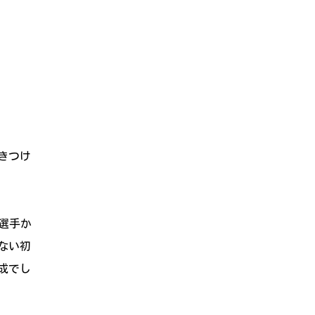
きつけ
選手か
ない初
成でし