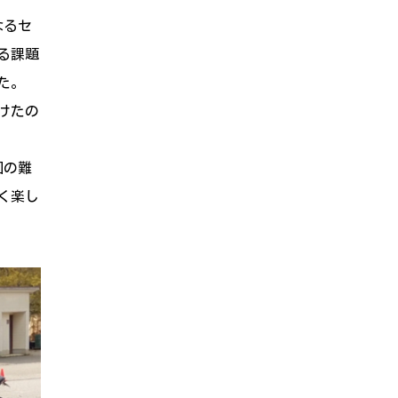
なるセ
る課題
た。
けたの
回の難
く楽し