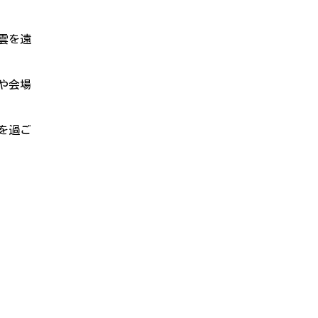
雲を遠
や会場
を過ご