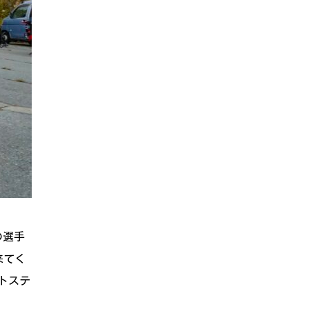
の選手
来てく
トステ