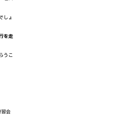
でしょ
行を走
らうこ
練習会