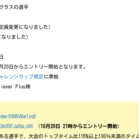
ラスの選手
（定員変更になりました）
なりました）
日
からエントリー開始となります。
ャレンジカップ規定
に準拠
ver Plus様
8dmr6XN6VBm1zq5
kDkRSFJaSbLy86
（
10月20日 21時からエントリー開始
）
選手で、大会のトップタイム比115%以上130％未満のタイ