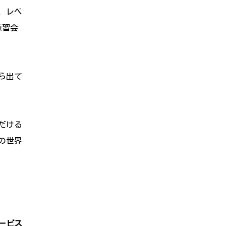
、レベ
練習会
ら出て
だける
の世界
ービス