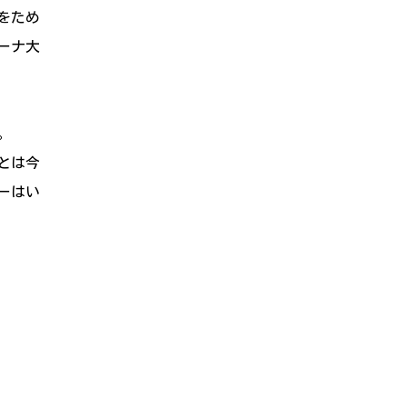
をため
ーナ大
。
とは今
ーはい